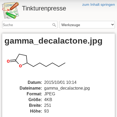
zum Inhalt springen
Tinkturenpresse
gamma_decalactone.jpg
Datum:
2015/10/01 10:14
Dateiname:
gamma_decalactone.jpg
Format:
JPEG
Größe:
4KB
Breite:
251
Höhe:
93